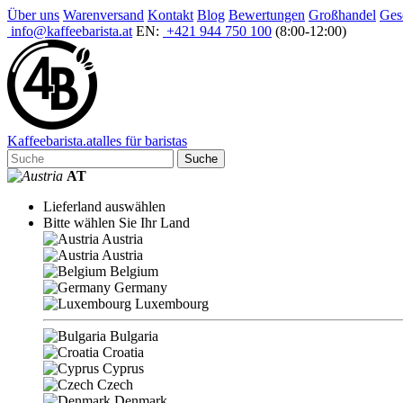
Über uns
Warenversand
Kontakt
Blog
Bewertungen
Großhandel
Ges
info@kaffeebarista.at
EN:
+421 944 750 100
(8:00-12:00)
Kaffee
barista
.at
alles für baristas
Suche
AT
Lieferland auswählen
Bitte wählen Sie Ihr Land
Austria
Austria
Belgium
Germany
Luxembourg
Bulgaria
Croatia
Cyprus
Czech
Denmark