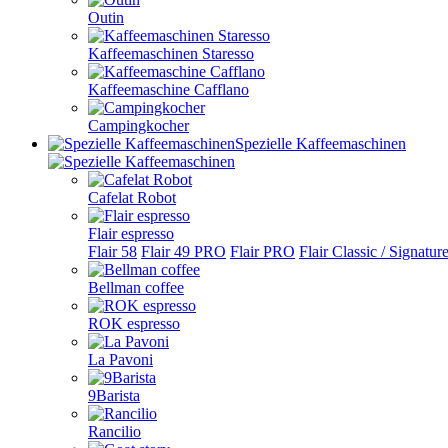
Outin
Kaffeemaschinen Staresso
Kaffeemaschine Cafflano
Campingkocher
Spezielle Kaffeemaschinen
Cafelat Robot
Flair espresso
Flair 58
Flair 49 PRO
Flair PRO
Flair Classic / Signatur
Bellman coffee
ROK espresso
La Pavoni
9Barista
Rancilio