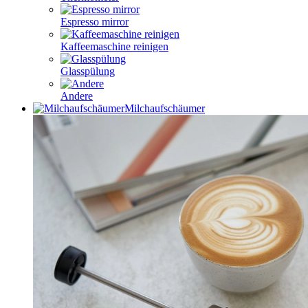
Espresso mirror
Kaffeemaschine reinigen
Glasspülung
Andere
Milchaufschäumer