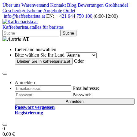
Über uns
Warenversand
Kontakt
Blog
Bewertungen
Großhandel
Geschenkgutscheine
Angebote
Outlet
info@kaffeebarista.at
EN:
+421 944 750 100
(8:00-12:00)
Kaffee
barista
.at
alles für baristas
Suche
AT
Lieferland auswählen
Bitte wählen Sie Ihr Land
Oder
Bleiben Sie in
kaffeebarista.at
Anmelden
Emailadresse:
Passwort:
Anmelden
Passwort vergessen
Registrierung
0
0,00 €