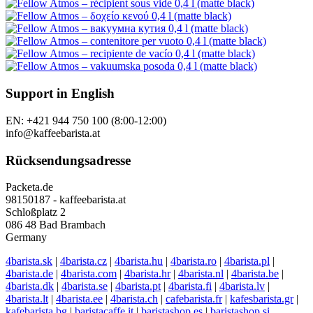
Support in English
EN: +421 944 750 100 (8:00-12:00)
info@kaffeebarista.at
Rücksendungsadresse
Packeta.de
98150187 - kaffeebarista.at
Schloßplatz 2
086 48 Bad Brambach
Germany
4barista.sk
|
4barista.cz
|
4barista.hu
|
4barista.ro
|
4barista.pl
|
4barista.de
|
4barista.com
|
4barista.hr
|
4barista.nl
|
4barista.be
|
4barista.dk
|
4barista.se
|
4barista.pt
|
4barista.fi
|
4barista.lv
|
4barista.lt
|
4barista.ee
|
4barista.ch
|
cafebarista.fr
|
kafesbarista.gr
|
kafebarista.bg
|
baristacaffe.it
|
baristashop.es
|
baristashop.si