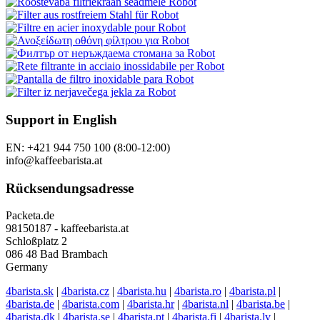
Support in English
EN: +421 944 750 100 (8:00-12:00)
info@kaffeebarista.at
Rücksendungsadresse
Packeta.de
98150187 - kaffeebarista.at
Schloßplatz 2
086 48 Bad Brambach
Germany
4barista.sk
|
4barista.cz
|
4barista.hu
|
4barista.ro
|
4barista.pl
|
4barista.de
|
4barista.com
|
4barista.hr
|
4barista.nl
|
4barista.be
|
4barista.dk
|
4barista.se
|
4barista.pt
|
4barista.fi
|
4barista.lv
|