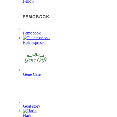
Fellow
Femobook
Flair espresso
Gene Café
Goat story
Hario