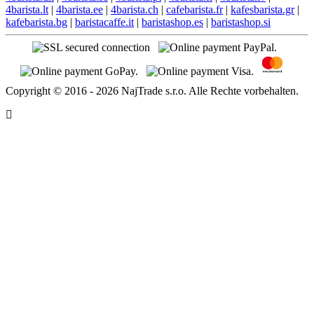
4barista.lt
|
4barista.ee
|
4barista.ch
|
cafebarista.fr
|
kafesbarista.gr
|
kafebarista.bg
|
baristacaffe.it
|
baristashop.es
|
baristashop.si
Copyright © 2016 - 2026 NajTrade s.r.o. Alle Rechte vorbehalten.