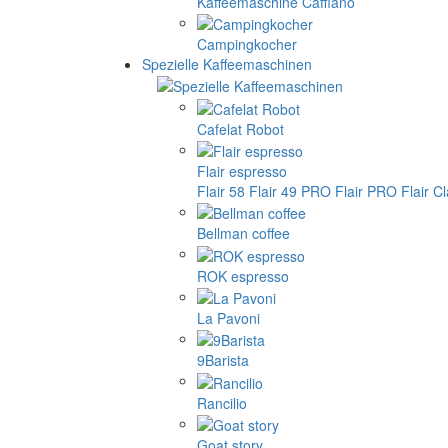
Kaffeemaschine Cafflano
Campingkocher
Spezielle Kaffeemaschinen
Cafelat Robot
Flair espresso
Flair 58
Flair 49 PRO
Flair PRO
Flair C
Bellman coffee
ROK espresso
La Pavoni
9Barista
Rancilio
Goat story