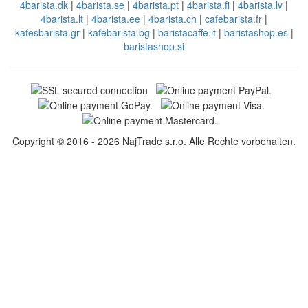
4barista.dk
|
4barista.se
|
4barista.pt
|
4barista.fi
|
4barista.lv
|
4barista.lt
|
4barista.ee
|
4barista.ch
|
cafebarista.fr
|
kafesbarista.gr
|
kafebarista.bg
|
baristacaffe.it
|
baristashop.es
|
baristashop.si
Copyright © 2016 - 2026 NajTrade s.r.o. Alle Rechte vorbehalten.